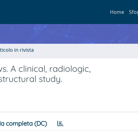
Home
Sfo
ticolo in rivista
A clinical, radiologic,
tructural study.
a completa (DC)