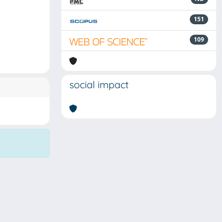
151
109
social impact