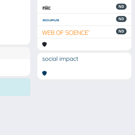
ND
ND
ND
social impact