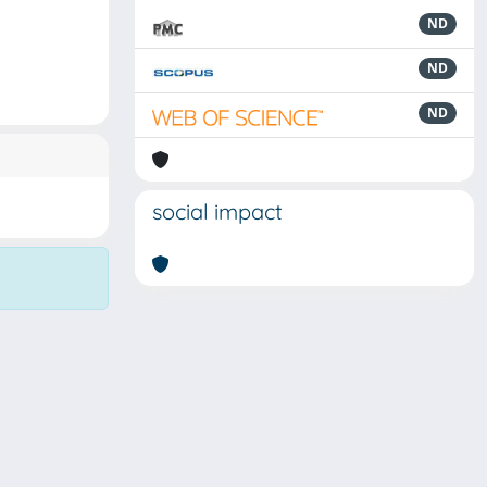
ND
ND
ND
social impact