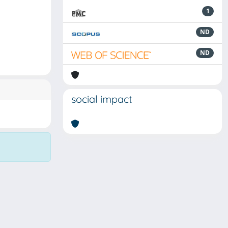
1
ND
ND
social impact