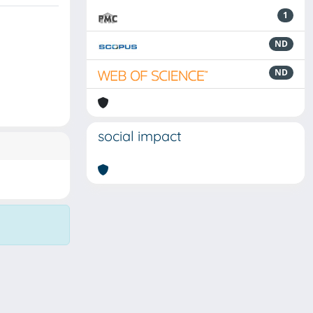
1
ND
ND
social impact