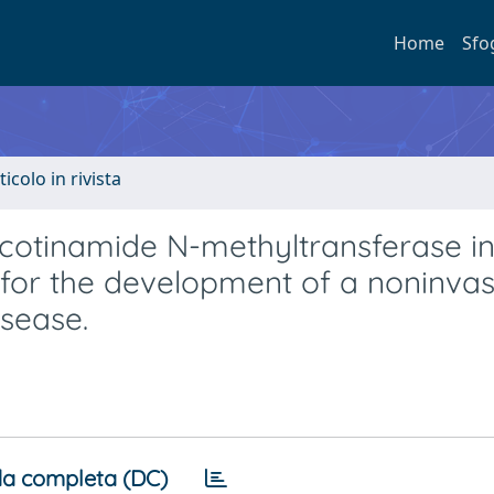
Home
Sfo
ticolo in rivista
nicotinamide N-methyltransferase in
for the development of a noninvas
isease.
a completa (DC)