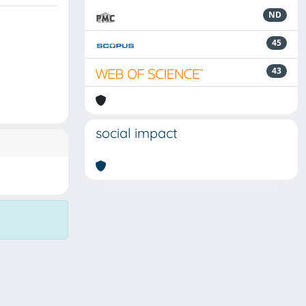
ND
45
43
social impact