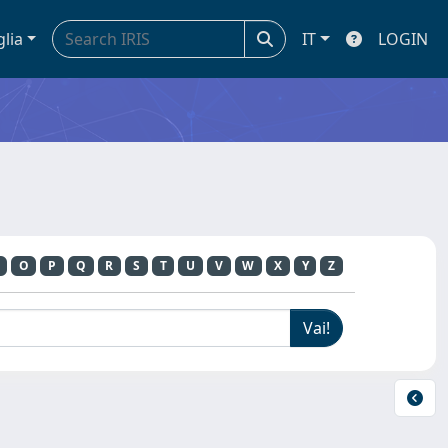
glia
IT
LOGIN
O
P
Q
R
S
T
U
V
W
X
Y
Z