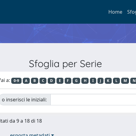
Home
Sfo
Sfoglia per Serie
ai a:
0-9
A
B
C
D
E
F
G
H
I
J
K
L
M
N
o inserisci le iniziali:
tati da 9 a 18 di 18
esporta metadati