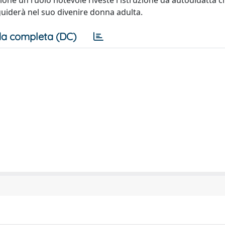
ione un ruolo notevole riveste l'istruzione da autodidatta c
 guiderà nel suo divenire donna adulta.
a completa (DC)