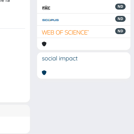
he fa
ND
ND
ND
social impact