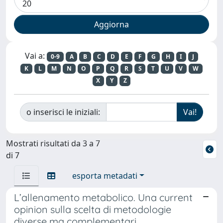
Vai a:
0-9
A
B
C
D
E
F
G
H
I
J
K
L
M
N
O
P
Q
R
S
T
U
V
W
X
Y
Z
o inserisci le iniziali:
Mostrati risultati da 3 a 7
di 7
esporta metadati
L’allenamento metabolico. Una current
opinion sulla scelta di metodologie
diverse ma complementari