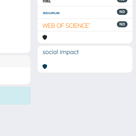
ND
ND
social impact