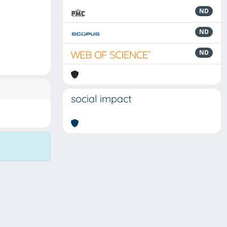
ND
ND
ND
social impact