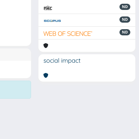
ND
ND
ND
social impact