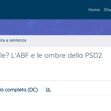
Home
Sfo
ota a sentenza
ole? L’ABF e le ombre della PSD2.
a completa (DC)