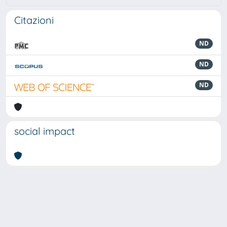
Citazioni
ND
ND
ND
social impact
Powered by
IRIS
-
about IRIS
-