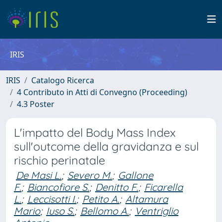
IRIS
IRIS
Catalogo Ricerca
4 Contributo in Atti di Convegno (Proceeding)
4.3 Poster
L'impatto del Body Mass Index
sull'outcome della gravidanza e sul
rischio perinatale
De Masi L.
;
Severo M.
;
Gallone
F.
;
Biancofiore S.
;
Denitto F.
;
Ficarella
L.
;
Leccisotti I.
;
Petito A.
;
Altamura
Mario
;
Iuso S.
;
Bellomo A.
;
Ventriglio