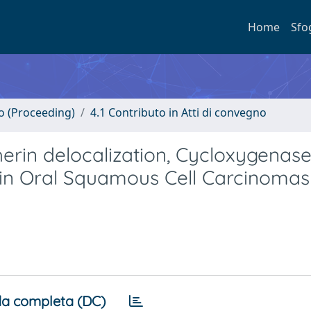
Home
Sfo
no (Proceeding)
4.1 Contributo in Atti di convegno
rin delocalization, Cycloxygenase
 in Oral Squamous Cell Carcinomas
a completa (DC)