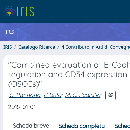
IRIS
IRIS
Catalogo Ricerca
4 Contributo in Atti di Conveg
"Combined evaluation of E-Cadhe
regulation and CD34 expression
(OSCCs)"
G. Pannone
;
P. Bufo
;
M. C. Pedicillo
;
2015-01-01
Scheda breve
Scheda completa
Sched