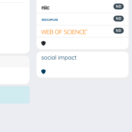
ND
ND
ND
social impact