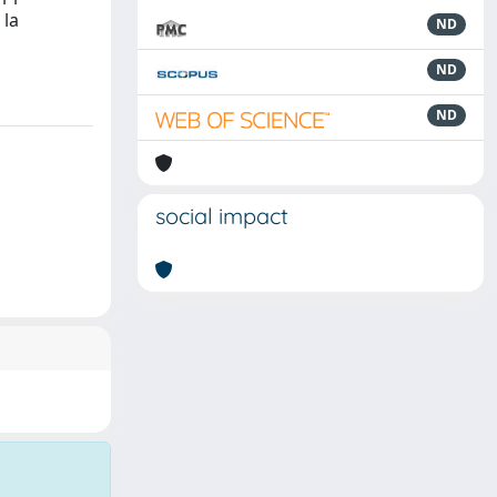
 la
ND
ND
ND
social impact