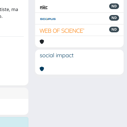
ND
tiste, ma
o.
ND
ND
social impact