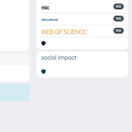
ND
ND
ND
social impact