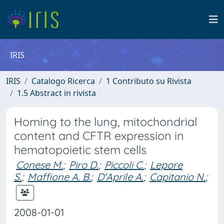
IRIS
IRIS
Catalogo Ricerca
1 Contributo su Rivista
1.5 Abstract in rivista
Homing to the lung, mitochondrial
content and CFTR expression in
hematopoietic stem cells
Conese M.
;
Piro D.
;
Piccoli C.
;
Lepore
S.
;
Maffione A. B.
;
D'Aprile A.
;
Capitanio N.
;
2008-01-01