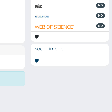
ND
ND
ND
social impact