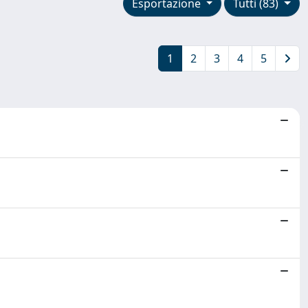
Esportazione
Tutti (83)
1
2
3
4
5