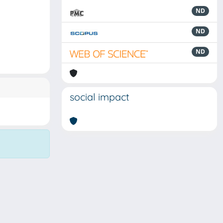
ND
ND
ND
social impact