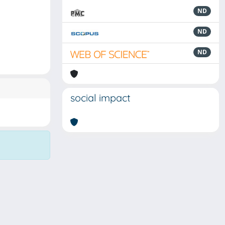
ND
ND
ND
social impact