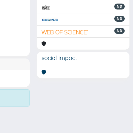
ND
ND
ND
social impact