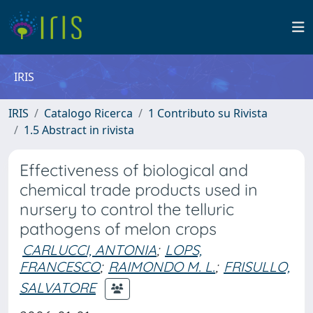
IRIS
IRIS
Catalogo Ricerca
1 Contributo su Rivista
1.5 Abstract in rivista
Effectiveness of biological and
chemical trade products used in
nursery to control the telluric
pathogens of melon crops
CARLUCCI, ANTONIA
;
LOPS,
FRANCESCO
;
RAIMONDO M. L.
;
FRISULLO,
SALVATORE