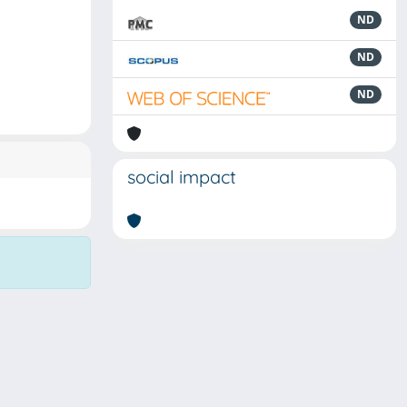
ND
ND
ND
social impact