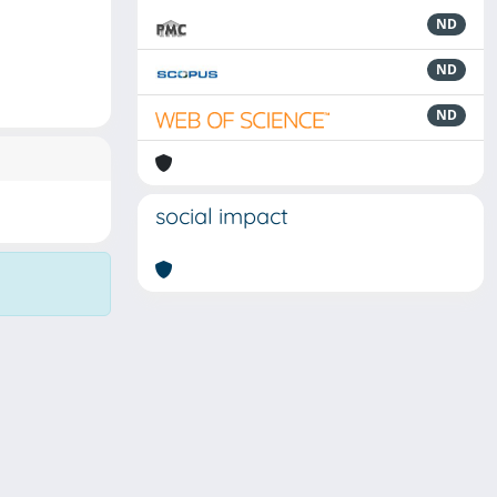
ND
ND
ND
social impact