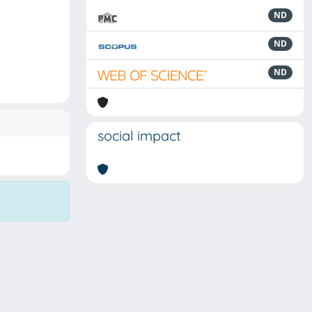
ND
ND
ND
social impact