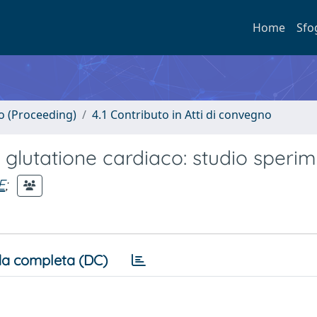
Home
Sfo
no (Proceeding)
4.1 Contributo in Atti di convegno
ul glutatione cardiaco: studio speri
E
;
a completa (DC)