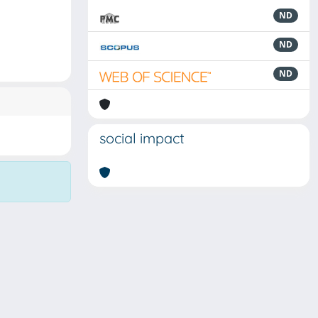
ND
ND
ND
social impact