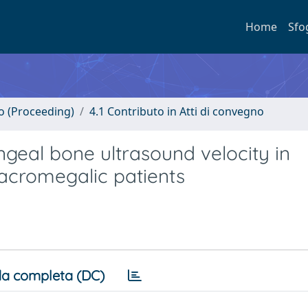
Home
Sfo
no (Proceeding)
4.1 Contributo in Atti di convegno
geal bone ultrasound velocity in
acromegalic patients
a completa (DC)