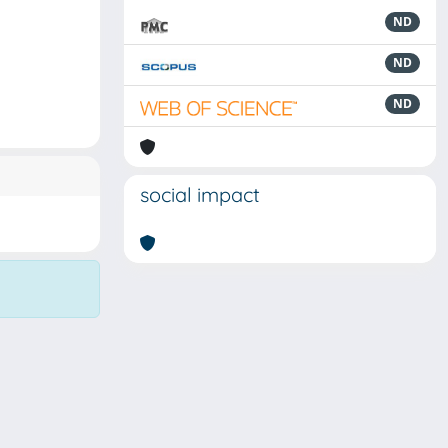
ND
ND
ND
social impact