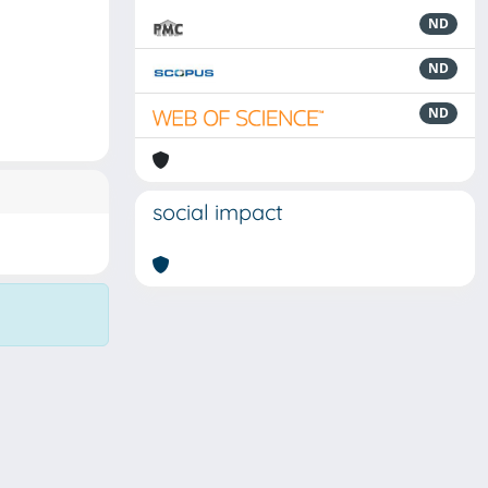
ND
ND
ND
social impact