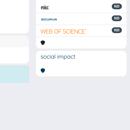
ND
ND
ND
social impact