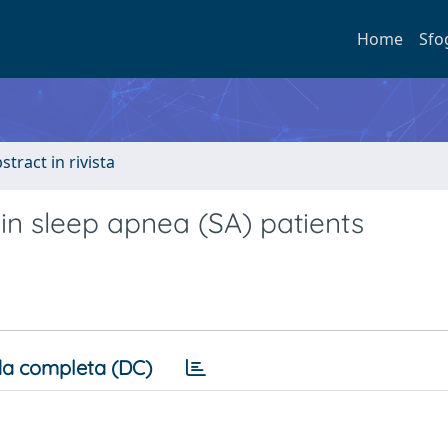
Home
Sfo
stract in rivista
 in sleep apnea (SA) patients
a completa (DC)