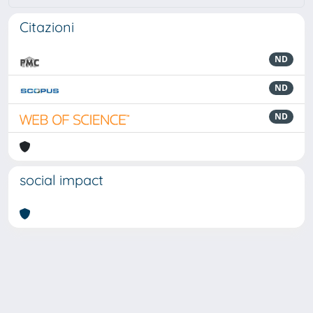
Citazioni
ND
ND
ND
social impact
Powered by
IRIS
-
about IRIS
-