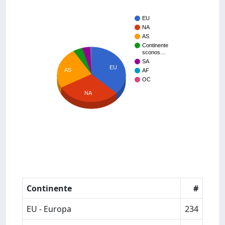
EU
NA
AS
Continente
sconos…
SA
EU
AS
AF
OC
NA
Continente
#
EU - Europa
234