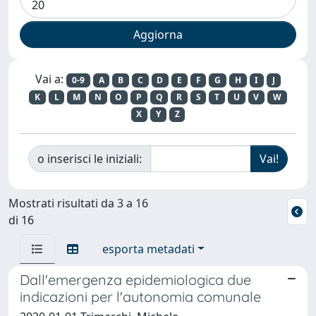
Vai a:
0-9
A
B
C
D
E
F
G
H
I
J
K
L
M
N
O
P
Q
R
S
T
U
V
W
X
Y
Z
o inserisci le iniziali:
Mostrati risultati da 3 a 16
di 16
esporta metadati
Dall'emergenza epidemiologica due
indicazioni per l'autonomia comunale