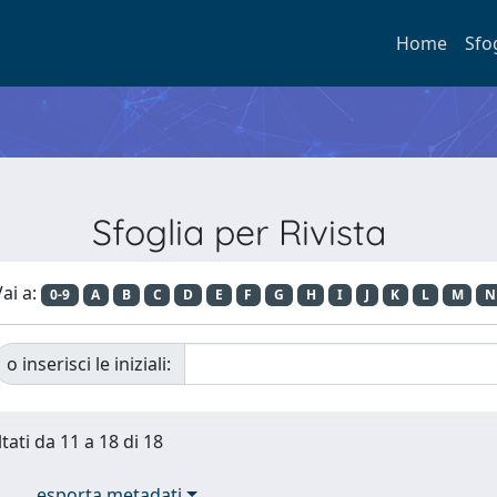
Home
Sfo
Sfoglia per Rivista
ai a:
0-9
A
B
C
D
E
F
G
H
I
J
K
L
M
N
o inserisci le iniziali:
tati da 11 a 18 di 18
esporta metadati