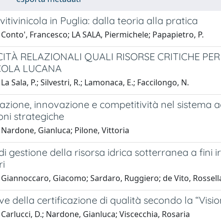
 vitivinicola in Puglia: dalla teoria alla pratica
Conto', Francesco; LA SALA, Piermichele; Papapietro, P.
CITÀ RELAZIONALI QUALI RISORSE CRITICHE PER
ICOLA LUCANA
a Sala, P.; Silvestri, R.; Lamonaca, E.; Faccilongo, N.
zione, innovazione e competitività nel sistema ag
oni strategiche
Nardone, Gianluca; Pilone, Vittoria
di gestione della risorsa idrica sotterranea a fini i
ri
Giannoccaro, Giacomo; Sardaro, Ruggiero; de Vito, Rossella;
ve della certificazione di qualità secondo la “Visi
Carlucci, D.; Nardone, Gianluca; Viscecchia, Rosaria