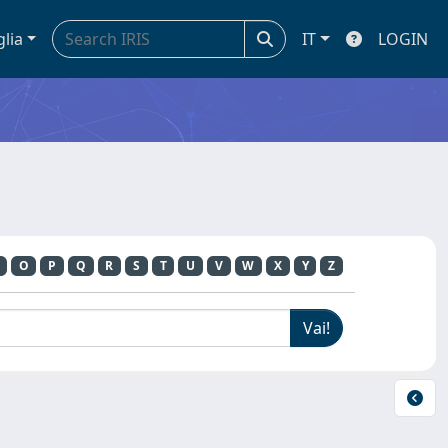
glia
IT
LOGIN
O
P
Q
R
S
T
U
V
W
X
Y
Z