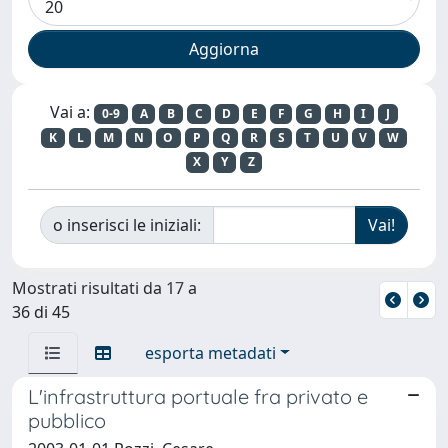
Vai a:
0-9
A
B
C
D
E
F
G
H
I
J
K
L
M
N
O
P
Q
R
S
T
U
V
W
X
Y
Z
o inserisci le iniziali:
Mostrati risultati da 17 a
36 di 45
esporta metadati
L'infrastruttura portuale fra privato e
pubblico