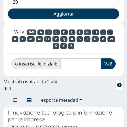
Vai a:
0-9
A
B
C
D
E
F
G
H
I
J
K
L
M
N
O
P
Q
R
S
T
U
V
W
X
Y
Z
o inserisci le iniziali:
Mostrati risultati da 2 a 4
di 4
esporta metadati
Innovazione tecnologica e informazione
per le imprese