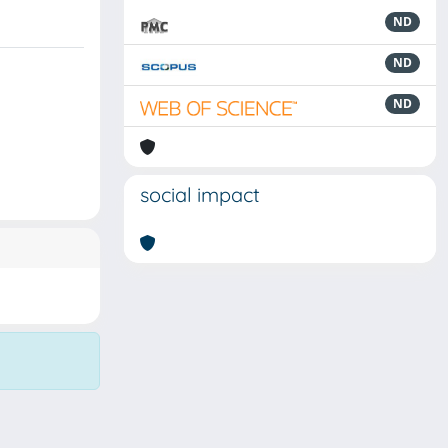
ND
ND
ND
social impact