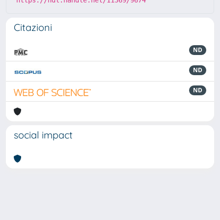
https://hdl.handle.net/11369/9674
Citazioni
ND
ND
ND
social impact
Powered by
IRIS
-
about IRIS
-