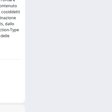
 contenuto
 cosiddetti
dinazione
s, dallo
ction-Type
 delle