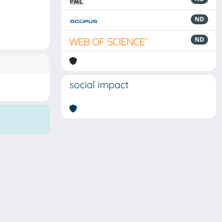
ND
ND
social impact