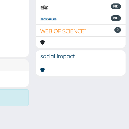
ND
ND
0
social impact