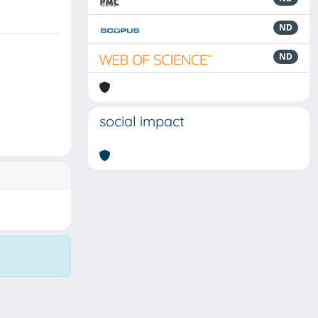
ND
ND
social impact