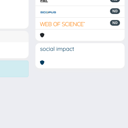
ND
ND
social impact