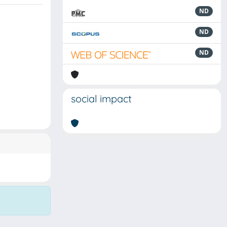
ND
ND
ND
social impact