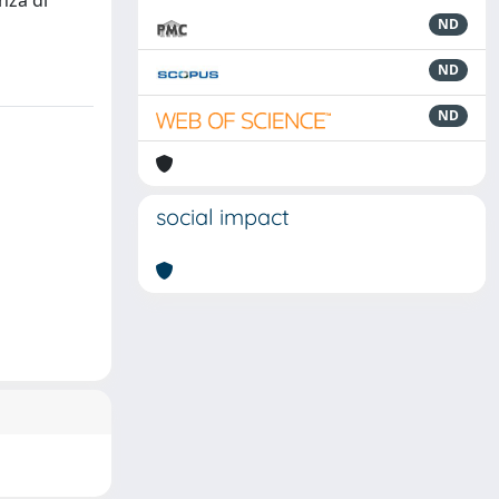
nza di
ND
ND
ND
social impact