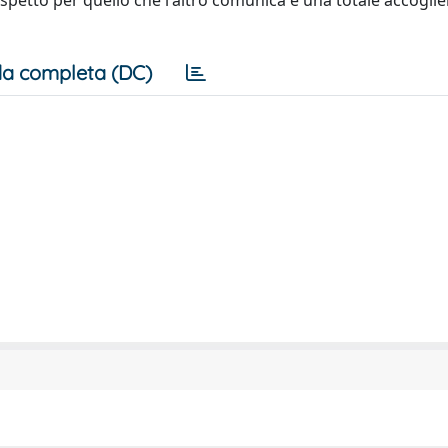
spetto per quello che l'altro comunica e una totale accoglie
a completa (DC)