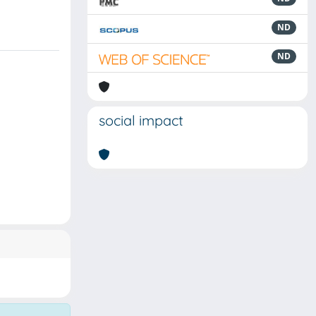
ND
ND
social impact