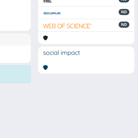
ND
ND
social impact